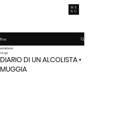
ME
NU
Post
astratrieste
18 apr
DIARIO DI UN ALCOLISTA •
MUGGIA